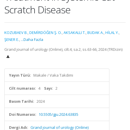
Scratch Disease
KOZUBAEV B.
,
DEMİRDÖĞEN Ş. O.
,
AKSAKALLI T.
,
BUDAK A.
,
HİLAL Y.
,
ŞENER E.
,
...Daha Fazla
Grand journal of urology (Online), cilt.4, sa.2, ss.63-66, 2024 (TRDizin)
Yayın Türü:
Makale / Vaka Takdimi
Cilt numarası:
4
Sayı:
2
Basım Tarihi:
2024
Doi Numarası:
10.5505/gju.2024.63835
Dergi Adı:
Grand journal of urology (Online)