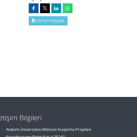
Atıf İçin Kopyala
letişim Bilgileri
Atatürk Üniversitesi Bilimsel Araştırma Projeleri
Koordinasyon Birimi Kat: 4 25240