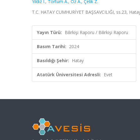
Yıldız İ.
,
Tortum A.
,
Öz A.
,
Çelik Z.
T.C. HATAY CUMHURİYET BAŞSAVCILIĞI, ss.23, Hatay
Yayın Türü:
Bilirkişi Raporu / Bilirkişi Raporu
Basım Tarihi:
2024
Basıldığı Şehir:
Hatay
Atatürk Üniversitesi Adresli:
Evet