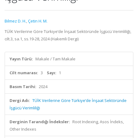
Bilmez D. H.
,
Çetin H. M.
TÜİK Verilerine Göre Türkiye’de İnşaat Sektöründe İşgücü Verimliliği,
cilt.3, sa.1, ss.19-28, 2024 (Hakemli Dergi)
Yayın Türü:
Makale / Tam Makale
Cilt numarası:
3
Sayı:
1
Basım Tarihi:
2024
Dergi Adı:
TÜİK Verilerine Göre Türkiye’de İnşaat Sektöründe
İşgücü Verimliliği
Derginin Tarandığı İndeksler:
Root Indexing, Asos İndeks,
Other Indexes