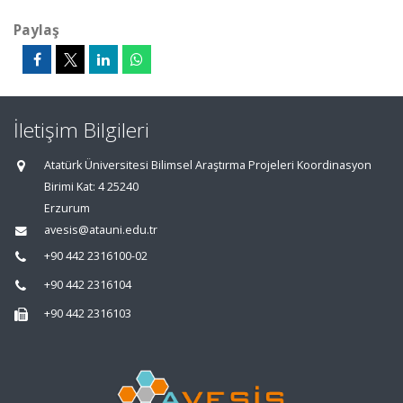
Paylaş
İletişim Bilgileri
Atatürk Üniversitesi Bilimsel Araştırma Projeleri Koordinasyon
Birimi Kat: 4 25240
Erzurum
avesis@atauni.edu.tr
+90 442 2316100-02
+90 442 2316104
+90 442 2316103