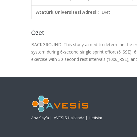
Atatürk Üniversitesi Adresli:
Evet
Özet
BACKGROUND: This study aimed to determine the energ
system during 6-second single sprint effort (6_SSE),
exercise with 30-second rest intervals (10x6_RSE); 
Ana Sayfa
|
AVESİS Hakkında
|
İletişim