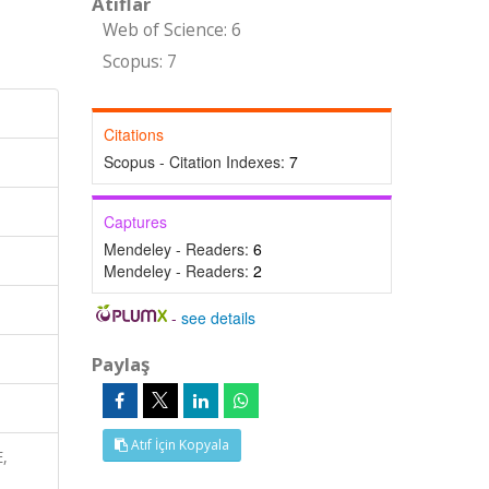
Atıflar
Web of Science: 6
Scopus: 7
Citations
Scopus - Citation Indexes:
7
Captures
Mendeley - Readers:
6
Mendeley - Readers:
2
-
see details
Paylaş
Atıf İçin Kopyala
,