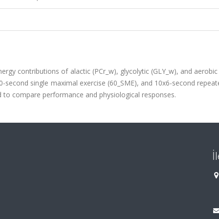
y contributions of alactic (PCr_w), glycolytic (GLY_w), and aerobic
 60-second single maximal exercise (60_SME), and 10x6-second repeat
and to compare performance and physiological responses.
İ