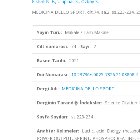
Kishali N. F.
,
Ulupinar S.
,
Ozbay S.
MEDICINA DELLO SPORT, cilt.74, sa.2, ss.223-234, 
Yayın Türü:
Makale / Tam Makale
Cilt numarası:
74
Sayı:
2
Basım Tarihi:
2021
Doi Numarası:
10.23736/s0025-7826.21.03808-4
Dergi Adı:
MEDICINA DELLO SPORT
Derginin Tarandığı İndeksler:
Science Citation
Sayfa Sayıları:
ss.223-234
Anahtar Kelimeler:
Lactic, acid, Energy, met
POWER OUTPUT, SPRINT, PHOSPHOCREATINE, E