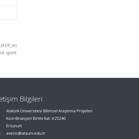
 (AER_w)
ed sprint
letişim Bilgileri
Atatürk Üniversitesi Bilimsel Araştırma Projeleri
Koordinasyon Birimi Kat: 4 25240
Erzurum
avesis@atauni.edu.tr