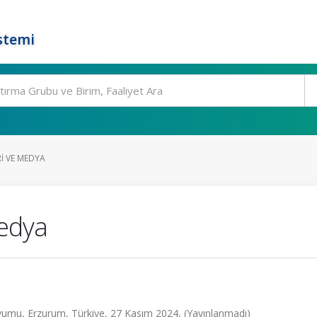
stemi
I VE MEDYA
Medya
zyumu, Erzurum, Türkiye, 27 Kasım 2024, (Yayınlanmadı)