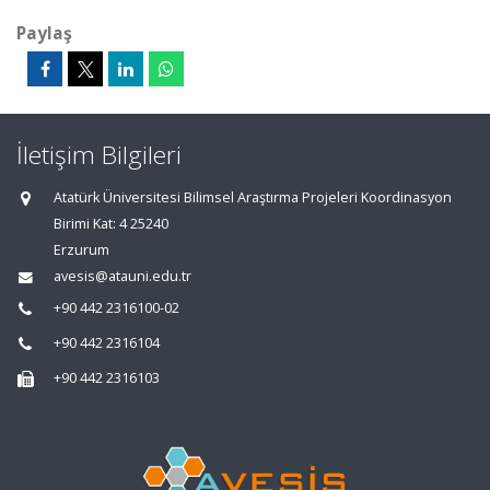
Paylaş
İletişim Bilgileri
Atatürk Üniversitesi Bilimsel Araştırma Projeleri Koordinasyon
Birimi Kat: 4 25240
Erzurum
avesis@atauni.edu.tr
+90 442 2316100-02
+90 442 2316104
+90 442 2316103