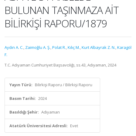
BULUNAN TAŞINMAZA AİT
BİLİRKİŞİ RAPORU/1879
Aydın A. C.
,
Zaimoğlu A. Ş.
,
Polat R.
,
Kılıç M.
,
Kurt Albayrak Z. N.
,
Karagöl
F.
T.C. Adıyaman Cumhuriyet Başsavcılığı, ss.43, Adıyaman, 2024
Yayın Türü:
Bilirkişi Raporu / Bilirkişi Raporu
Basım Tarihi:
2024
Basıldığı Şehir:
Adıyaman
Atatürk Üniversitesi Adresli:
Evet