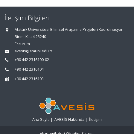
İletişim Bilgileri
Atatürk Üniversitesi Bilimsel Araştırma Projeleri Koordinasyon
Birimi Kat: 4 25240
Erzurum
avesis@atauni.edu.tr
+90 442 2316100-02
+90 442 2316104
+90 442 2316103
Ana Sayfa
|
AVESİS Hakkında
|
İletişim
Akademik Veri Yönetim Sistemi