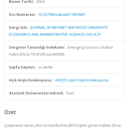
Basım Tarihi:
2024
Doi Numarası:
10.30798/makuiibf.1097687
Dergi Adı:
JOURNAL OF MEHMET AKIF ERSOY UNIVERSITY
ECONOMICS AND ADMINISTRATIVE SCIENCES FACULTY
Derginin Tarandığı İndeksler:
Emerging Sources Citation
Index (ESCI), TR DİZİN (ULAKBİM)
Sayfa Sayıları:
ss.66-84
Açık Arşiv Koleksiyonu:
AVESİS Açık Erişim Koleksiyonu
Atatürk Üniversitesi Adresli:
Evet
Özet
Çalışmanın amacı, Borsa İstanbul’da (BIST) işlem gören Katılım 30 ve