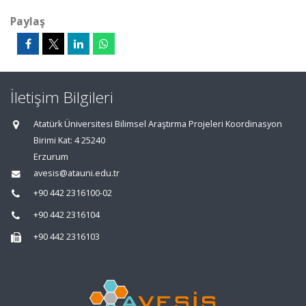
Paylaş
İletişim Bilgileri
Atatürk Üniversitesi Bilimsel Araştırma Projeleri Koordinasyon
Birimi Kat: 4 25240
Erzurum
avesis@atauni.edu.tr
+90 442 2316100-02
+90 442 2316104
+90 442 2316103