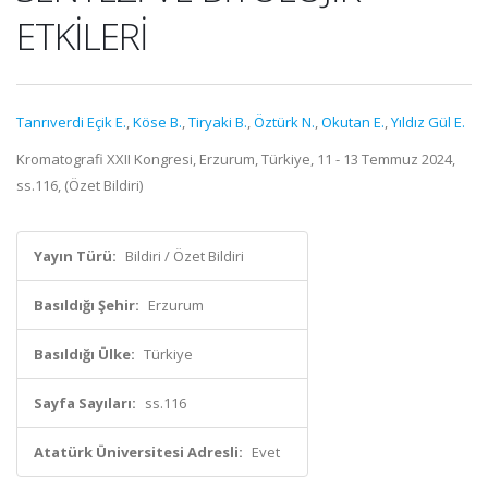
ETKİLERİ
Tanrıverdi Eçik E.
,
Köse B.
,
Tiryaki B.
,
Öztürk N.
,
Okutan E.
,
Yıldız Gül E.
Kromatografi XXII Kongresi, Erzurum, Türkiye, 11 - 13 Temmuz 2024,
ss.116, (Özet Bildiri)
Yayın Türü:
Bildiri / Özet Bildiri
Basıldığı Şehir:
Erzurum
Basıldığı Ülke:
Türkiye
Sayfa Sayıları:
ss.116
Atatürk Üniversitesi Adresli:
Evet