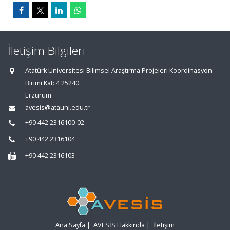
İletişim Bilgileri
Atatürk Üniversitesi Bilimsel Araştırma Projeleri Koordinasyon
Birimi Kat: 4 25240
Erzurum
avesis@atauni.edu.tr
+90 442 2316100-02
+90 442 2316104
+90 442 2316103
Ana Sayfa
|
AVESİS Hakkında
|
İletişim