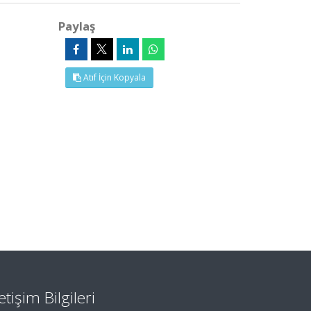
Paylaş
Atıf İçin Kopyala
letişim Bilgileri