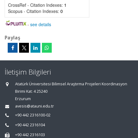
CrossRef - Citation Indexes:
1
Scopus - Citation Indexes:
0
-
see details
Paylaş
İletişim Bilgileri
Atatürk Üniversitesi Bilimsel Araştırma Projeleri Koordinasyon
Birimi Kat: 4 25240
Erzurum
avesis@atauni.edu.tr
+90 442 2316100-02
+90 442 2316104
+90 442 2316103