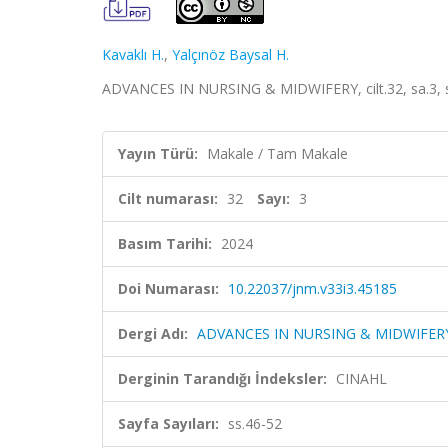
Kavaklı H.
,
Yalçınöz Baysal H.
ADVANCES IN NURSING & MIDWIFERY, cilt.32, sa.3, s
Yayın Türü:
Makale / Tam Makale
Cilt numarası:
32
Sayı:
3
Basım Tarihi:
2024
Doi Numarası:
10.22037/jnm.v33i3.45185
Dergi Adı:
ADVANCES IN NURSING & MIDWIFER
Derginin Tarandığı İndeksler:
CINAHL
Sayfa Sayıları:
ss.46-52