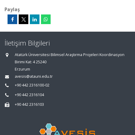
Paylaş
İletişim Bilgileri
Atatürk Üniversitesi Bilimsel Araştırma Projeleri Koordinasyon
Birimi Kat: 4 25240
Erzurum
avesis@atauni.edu.tr
+90 442 2316100-02
+90 442 2316104
+90 442 2316103