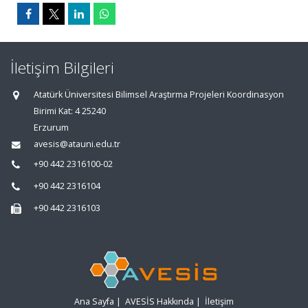
İletişim Bilgileri
Atatürk Üniversitesi Bilimsel Araştırma Projeleri Koordinasyon
Birimi Kat: 4 25240
Erzurum
avesis@atauni.edu.tr
+90 442 2316100-02
+90 442 2316104
+90 442 2316103
Ana Sayfa
|
AVESİS Hakkında
|
İletişim