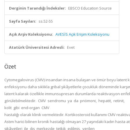
Derginin Tarandığı İndeksler:
EBSCO Education Source
Sayfa Sayıları:
ss.52-55
Açık Arşiv Koleksiyonu:
AVESİS Açık Erişim Koleksiyonu
Atatürk Üniversitesi Adresli:
Evet
Özet
Cytomegalovirus (CMV) insandan insana bulaşan ve ömür boyu latent kal
enfeksiyonu daha sıklıkla gribal şikâyetlerle çocukluk döneminde karş
latent kalarak özellikle immunsupresan durumlarda reaktivasyon enfeks
görülebilmektedir. CMV sendromu ya da pnömoni, hepatit, retinit,
kolit gibi end‐organ CMV
hastalığı olarak klinik vermektedir. Kortikosteroid kullanımı CMV reaktiv
Astım harici bilinen kronik hastalığı olmayan 27 yaşındaki kadın hasta ate
şikâyetleri ile dış merkezde tetkik edilmiş, verilen