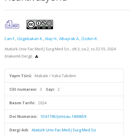
Can F.
,
Gögebakan K.
,
Alay H.
,
Albayrak A.
,
Özden K.
Atatürk Univ Fac Med J Surg Med Sci , cilt.3, sa.2, ss.52-55, 2024
(Hakemli Dergi)
Yayın Türü:
Makale / Vaka Takdimi
Cilt numarası:
3
Sayı:
2
Basım Tarihi:
2024
Doi Numarası:
10.61745/jsmsau.1400659
Dergi Adı:
Atatürk Univ Fac Med J Surg Med Sci