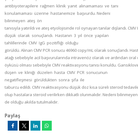
antibiyoterapilere rağmen klinik yanıt alınamaması ve tanı
konulamaması üzerine hastanemize başvurdu. Nedeni
bilinmeyen ateş ön
tanısıyla yatırıldı ve ateş etyolojisinde rol oynayan tanılar dışlandı. CMV 
düşük olarak sonuçlandı. Hastanın 3 yıl önce yapılan
tahlillerinde CMV IgG pozitifliği olduğu
görüldü. Alınan CMV PCR sonucu 46960 copy/mL olarak sonuçlandı. Ha
atağı sebebiyle acil başvurularında intravenöz olarak ve ardından oral
öyküsü olması sebebiyle CMV reaktivasyonu tanısı konuldu. Gansiklovir
düşen ve kliniği düzelen hasta CMV PCR sonucunun
negatifleşmesi görüldükten sonra şifa ile
taburcu edildi. CMV reaktivasyonu düşük doz kısa süreli steroid tedavil
olup hastalara steroid verilirken dikkatli olunmalıdır. Nedeni bilinmeye
de olduğu akılda tutulmalıdır.
Paylaş