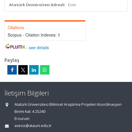
Atatürk Üniversitesi Adresli:
Evet
Citations
Scopus - Citation Indexes:
1
-
see details
Paylaş
İletişim Bilgileri
Atatürk Üniversitesi Bilimsel Araştırma Projeleri Koordinasyon
Birimi Kat: 4 25240
Erzurum
avesis@atauni.edu.tr