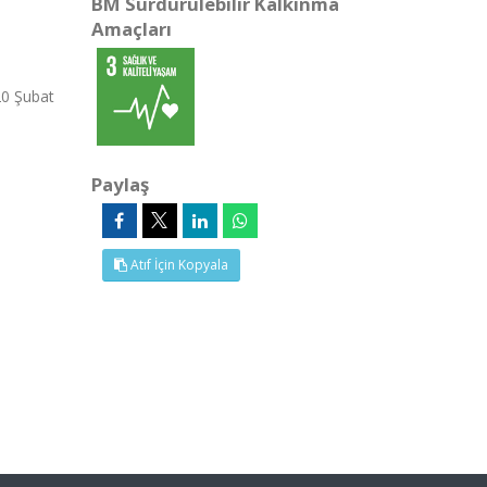
BM Sürdürülebilir Kalkınma
Amaçları
20 Şubat
Paylaş
Atıf İçin Kopyala