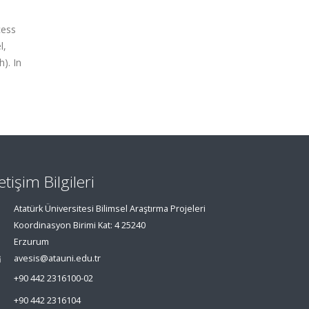
cess
l,
). In
letişim Bilgileri
Atatürk Üniversitesi Bilimsel Araştırma Projeleri
Koordinasyon Birimi Kat: 4 25240
Erzurum
avesis@atauni.edu.tr
+90 442 2316100-02
+90 442 2316104