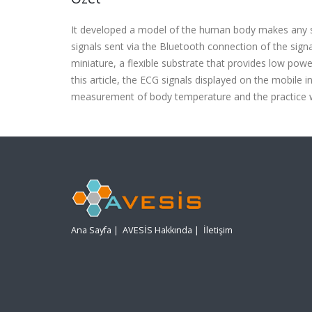
It developed a model of the human body makes any 
signals sent via the Bluetooth connection of the sign
miniature, a flexible substrate that provides low po
this article, the ECG signals displayed on the mobile
measurement of body temperature and the practice wa
Ana Sayfa
|
AVESİS Hakkında
|
İletişim