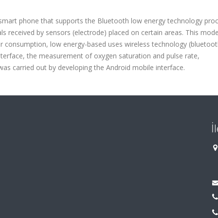
smart phone that supports the Bluetooth low energy technology pro
als received by sensors (electrode) placed on certain areas. This mode
wer consumption, low energy-based uses wireless technology (bluetooth
 interface, the measurement of oxygen saturation and pulse rate,
s carried out by developing the Android mobile interface.
İ