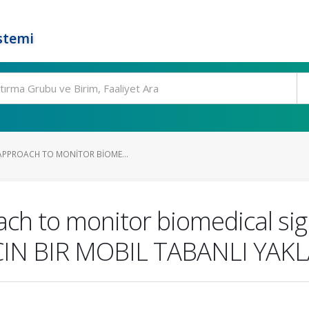
stemi
APPROACH TO MONITOR BIOME...
ach to monitor biomedical s
ÇIN BIR MOBIL TABANLI YAK