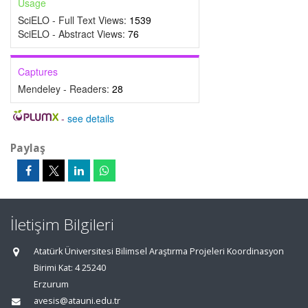
Usage
SciELO - Full Text Views:
1539
SciELO - Abstract Views:
76
Captures
Mendeley - Readers:
28
-
see details
Paylaş
İletişim Bilgileri
Atatürk Üniversitesi Bilimsel Araştırma Projeleri Koordinasyon
Birimi Kat: 4 25240
Erzurum
avesis@atauni.edu.tr