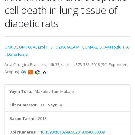
cell death in lung tissue of
diabetic rats
ONK D.
,
ONK O. A.
,
Erol H. S.
,
ÖZKARACA M.
,
ÇOMAKLI S.
,
Ayazoglu T. A.
,
...Daha Fazla
Acta Cirurgica Brasileira, cilt.33, sa.4, ss.375-385, 2018 (SCI-Expanded,
Scopus)
Yayın Türü:
Makale / Tam Makale
Cilt numarası:
33
Sayı:
4
Basım Tarihi:
2018
Doi Numarası:
10.1590/s0102-865020180040000009