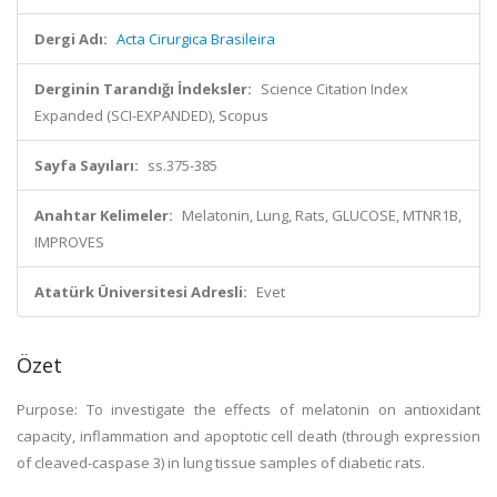
Dergi Adı:
Acta Cirurgica Brasileira
Derginin Tarandığı İndeksler:
Science Citation Index
Expanded (SCI-EXPANDED), Scopus
Sayfa Sayıları:
ss.375-385
Anahtar Kelimeler:
Melatonin, Lung, Rats, GLUCOSE, MTNR1B,
IMPROVES
Atatürk Üniversitesi Adresli:
Evet
Özet
Purpose: To investigate the effects of melatonin on antioxidant
capacity, inflammation and apoptotic cell death (through expression
of cleaved-caspase 3) in lung tissue samples of diabetic rats.