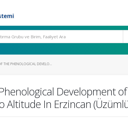
stemi
F THE PHENOLOGICAL DEVELO...
Phenological Development of
o Altitude In Erzincan (Üzümlü