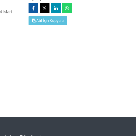
4 Mart
Atıf İçin Kopyala