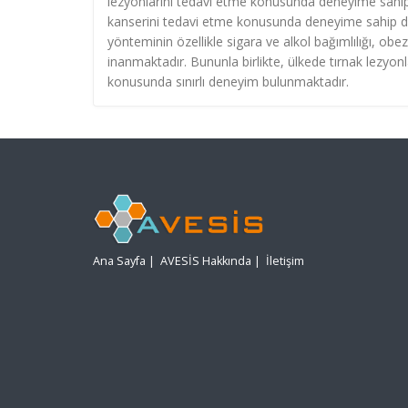
lezyonlarını tedavi etme konusunda deneyime sahip d
kanserini tedavi etme konusunda deneyime sahip deği
yönteminin özellikle sigara ve alkol bağımlılığı, obezi
inanmaktadır. Bununla birlikte, ülkede tırnak lezyonl
konusunda sınırlı deneyim bulunmaktadır.
Ana Sayfa
|
AVESİS Hakkında
|
İletişim