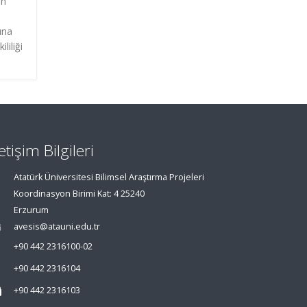
an
ğuna
liliği
letişim Bilgileri
Atatürk Üniversitesi Bilimsel Araştırma Projeleri
Koordinasyon Birimi Kat: 4 25240
Erzurum
avesis@atauni.edu.tr
+90 442 2316100-02
+90 442 2316104
+90 442 2316103