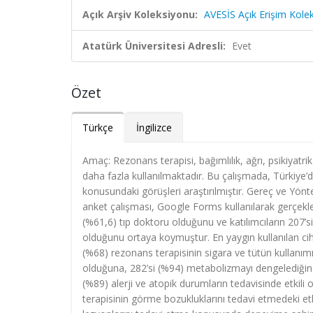
Açık Arşiv Koleksiyonu:
AVESİS Açık Erişim Kole
Atatürk Üniversitesi Adresli:
Evet
Özet
Türkçe
İngilizce
Amaç: Rezonans terapisi, bağımlılık, ağrı, psikiyatrik
daha fazla kullanılmaktadır. Bu çalışmada, Türkiye’de
konusundaki görüşleri araştırılmıştır. Gereç ve Yönt
anket çalışması, Google Forms kullanılarak gerçekleşt
(%61,6) tıp doktoru olduğunu ve katılımcıların 207’s
olduğunu ortaya koymuştur. En yaygın kullanılan cih
(%68) rezonans terapisinin sigara ve tütün kullanımı
olduğuna, 282’si (%94) metabolizmayı dengelediğine,
(%89) alerji ve atopik durumların tedavisinde etkili 
terapisinin görme bozukluklarını tedavi etmedeki etk