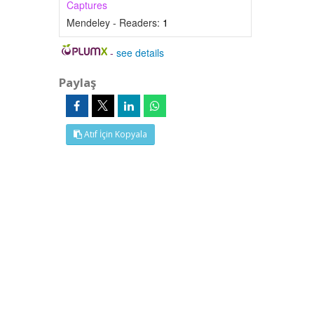
Captures
Mendeley - Readers:
1
-
see details
Paylaş
Atıf İçin Kopyala