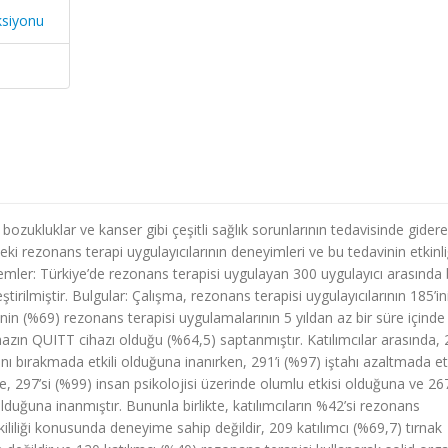
ksiyonu
 bozukluklar ve kanser gibi çeşitli sağlık sorunlarının tedavisinde gider
ki rezonans terapi uygulayıcılarının deneyimleri ve bu tedavinin etkinli
emler: Türkiye’de rezonans terapisi uygulayan 300 uygulayıcı arasında 
irilmiştir. Bulgular: Çalışma, rezonans terapisi uygulayıcılarının 185’in
inin (%69) rezonans terapisi uygulamalarının 5 yıldan az bir süre içinde
azın QUITT cihazı olduğu (%64,5) saptanmıştır. Katılımcılar arasında, 
nı bırakmada etkili olduğuna inanırken, 291’i (%97) iştahı azaltmada etk
 297’si (%99) insan psikolojisi üzerinde olumlu etkisi olduğuna ve 267
olduğuna inanmıştır. Bununla birlikte, katılımcıların %42’si rezonans
ililiği konusunda deneyime sahip değildir, 209 katılımcı (%69,7) tırnak