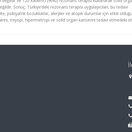
eğildir ve 120 katılımcı (%40) rezonans terapisi kullanarak solid org
ldir. Sonuç: Türkiye’deki rezonans terapisi uygulayıcıları, bu tedavi
te, psikiyatrik bozukluklar, alerjiler ve atopik durumlar için etkili oldu
arını, miyopi, hipermetropi ve solid organ kanserini tedavi etmedeki etki
İ