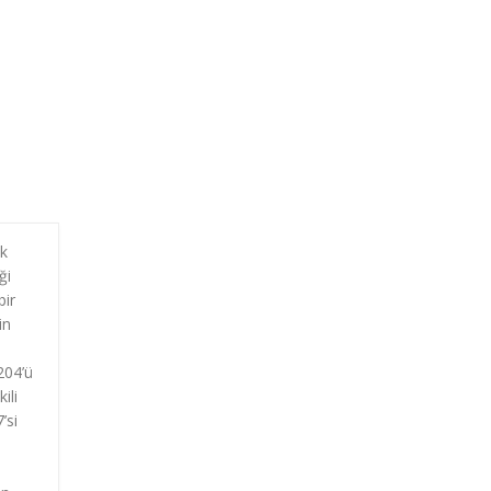
ek
ği
bir
in
204’ü
ili
’si