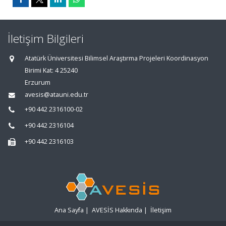
İletişim Bilgileri
Atatürk Üniversitesi Bilimsel Araştırma Projeleri Koordinasyon
Birimi Kat: 4 25240
Erzurum
avesis@atauni.edu.tr
+90 442 2316100-02
+90 442 2316104
+90 442 2316103
Ana Sayfa
|
AVESİS Hakkında
|
İletişim