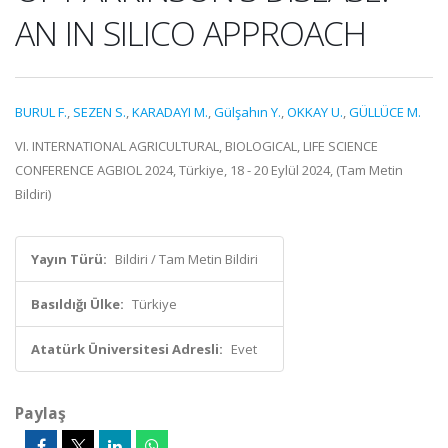
AN IN SILICO APPROACH
BURUL F.
,
SEZEN S.
,
KARADAYI M.
,
Gülşahın Y.
,
OKKAY U.
,
GÜLLÜCE M.
VI. INTERNATIONAL AGRICULTURAL, BIOLOGICAL, LIFE SCIENCE
CONFERENCE AGBIOL 2024, Türkiye, 18 - 20 Eylül 2024, (Tam Metin
Bildiri)
Yayın Türü:
Bildiri / Tam Metin Bildiri
Basıldığı Ülke:
Türkiye
Atatürk Üniversitesi Adresli:
Evet
Paylaş