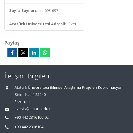
Sayfa Sayıları:
ss.693-697
Atatürk Üniversitesi Adresli:
Evet
Paylaş
İletişim Bilgileri
Atatürk Üniversitesi Bilimsel Araştırma Projeleri Koordinasyon
Birimi Kat: 4 25240
Erzurum
avesis@atauni.edu.tr
+90 442 2316100-02
+90 442 2316104