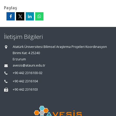
Paylaş
İletişim Bilgileri
Atatürk Üniversitesi Bilimsel Araştırma Projeleri Koordinasyon
Birimi Kat: 4 25240
Erzurum
avesis@atauni.edu.tr
+90 442 2316100-02
+90 442 2316104
+90 442 2316103