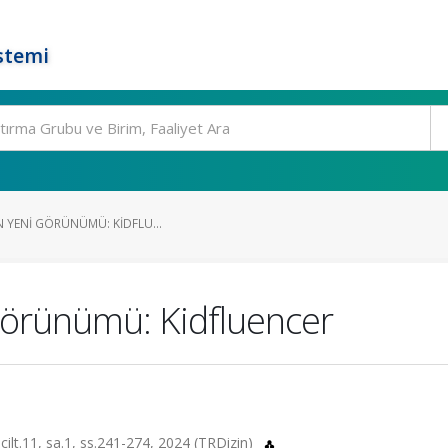
stemi
IN YENI GÖRÜNÜMÜ: KIDFLU...
i Görünümü: Kidfluencer
cilt.11, sa.1, ss.241-274, 2024 (TRDizin)