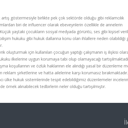
rtış göstermesiyle birlikte pek çok sektörde olduğu gibi reklamcılık
ımlardan biri de influencer olarak ebeveynlerin özellikle de annelerin
. Küçük yaştaki çocukların sosyal medyada görüntü, ses gibi kişisel veril
ilişim hukuku gibi hukuk dallarına konu olan ihlallere neden olabildiği g
r.
 oluşturmak için kullanılan çocuğun yaptığı çalışmanın iş ilişkisi olar
hukuku ilkelerine uygun korumaya tabi olup olamayacağı tartışılmaktadı
ışma koşullarının ve özlük haklarının ele alındığı yasal bir düzenleme 
ları reklam şirketlerine ve hatta ailelerine karşı korumasız bırakmaktadır
cı ülke hukuk sistemlerinde tespit edebildiğimiz düzenlemeler incelenm
 örnek alınabilecek tedbirlerin neler olduğu tartışılmıştır.
İ