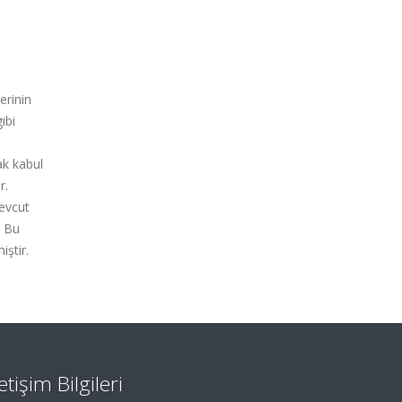
erinin
ibi
ak kabul
r.
mevcut
. Bu
iştir.
letişim Bilgileri