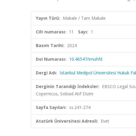
Yayın Türü:
Makale / Tam Makale
Cilt numarası:
11
Sayı:
1
Basım Tarihi:
2024
Doi Numarası:
10.46547/imuhfd
Dergi Adı:
İstanbul Medipol Üniversitesi Hukuk Fak
Derginin Tarandığı İndeksler:
EBSCO Legal Sour
Copernicus, Sobiad Atıf Dizini
Sayfa Sayıları:
ss.241-274
Atatürk Üniversitesi Adresli:
Evet