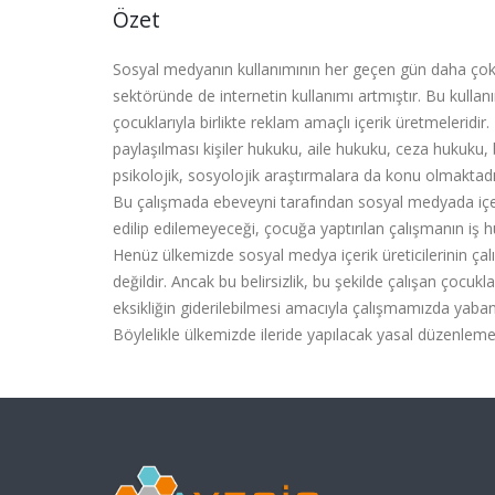
Özet
Sosyal medyanın kullanımının her geçen gün daha çok a
sektöründe de internetin kullanımı artmıştır. Bu kullan
çocuklarıyla birlikte reklam amaçlı içerik üretmeleridir
paylaşılması kişiler hukuku, aile hukuku, ceza hukuku, b
psikolojik, sosyolojik araştırmalara da konu olmaktadı
Bu çalışmada ebeveyni tarafından sosyal medyada içerik
edilip edilemeyeceği, çocuğa yaptırılan çalışmanın iş 
Henüz ülkemizde sosyal medya içerik üreticilerinin çal
değildir. Ancak bu belirsizlik, bu şekilde çalışan çocuk
eksikliğin giderilebilmesi amacıyla çalışmamızda yaban
Böylelikle ülkemizde ileride yapılacak yasal düzenlemede