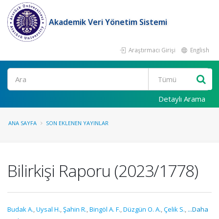
Akademik Veri Yönetim Sistemi
Araştırmacı Girişi
English
Ara
Detaylı Arama
ANA SAYFA
SON EKLENEN YAYINLAR
Bilirkişi Raporu (2023/1778)
Budak A.
,
Uysal H.
,
Şahin R.
,
Bingöl A. F.
,
Düzgün O. A.
,
Çelik S.
,
...Daha