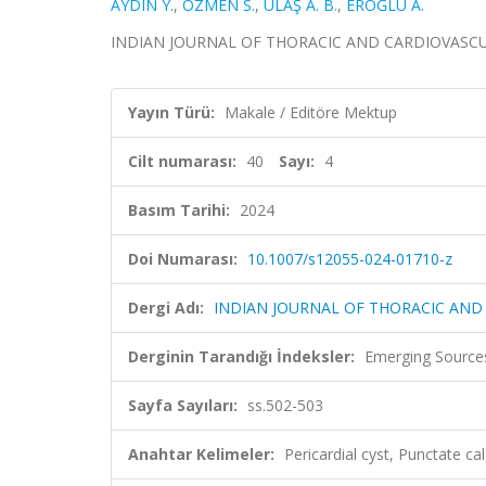
AYDIN Y.
,
ÖZMEN S.
,
ULAŞ A. B.
,
EROĞLU A.
INDIAN JOURNAL OF THORACIC AND CARDIOVASCULAR S
Yayın Türü:
Makale / Editöre Mektup
Cilt numarası:
40
Sayı:
4
Basım Tarihi:
2024
Doi Numarası:
10.1007/s12055-024-01710-z
Dergi Adı:
INDIAN JOURNAL OF THORACIC AND
Derginin Tarandığı İndeksler:
Emerging Sources
Sayfa Sayıları:
ss.502-503
Anahtar Kelimeler:
Pericardial cyst, Punctate cal