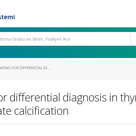
stemi
DING FOR DIFFERENTIAL DI...
r differential diagnosis in th
te calcification