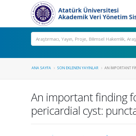
Atatürk Üniversitesi
Akademik Veri Yönetim Si
Ara
ANA SAYFA
SON EKLENEN YAYINLAR
AN IMPORTANT FIN
An important finding fo
pericardial cyst: puncta