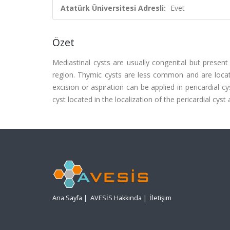
Atatürk Üniversitesi Adresli:
Evet
Özet
Mediastinal cysts are usually congenital but present i
region. Thymic cysts are less common and are locate
excision or aspiration can be applied in pericardial 
cyst located in the localization of the pericardial cyst 
Ana Sayfa
|
AVESİS Hakkında
|
İletişim