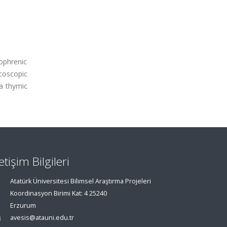
iophrenic
acoscopic
 a thymic
letişim Bilgileri
Atatürk Üniversitesi Bilimsel Araştırma Projeleri
Koordinasyon Birimi Kat: 4 25240
Erzurum
avesis@atauni.edu.tr