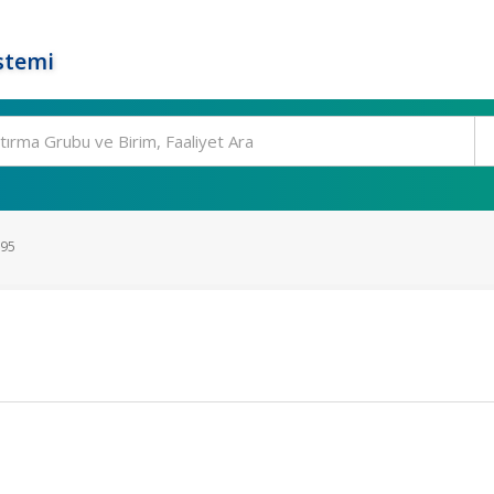
stemi
395