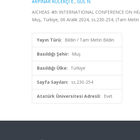
AKPINAR KÜLEKÇİ E.
,
GÜL N.
AICHEAS 4th INTERNATIONAL CONFERENCE ON HEAL
Muş, Türkiye, 06 Aralık 2024, ss.230-254, (Tam Metin B
Yayın Türü:
Bildiri / Tam Metin Bildiri
Basıldığı Şehir:
Muş
Basıldığı Ülke:
Türkiye
Sayfa Sayıları:
ss.230-254
Atatürk Üniversitesi Adresli:
Evet