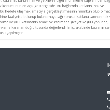
dir. Katılanın, kanuni hak ve yetkilerini diğer muhakeme süjelerinden ba
ız konumunun en açık göstergesidir. Bu bağlamda katılanın, hak ve
erini bu hedefe ulaşmak amacıyla gerçekleştirmesinin mümkün olup olmad
 lehine faaliyette bulunup bulunamayacağı sorusu, katılana tanınan hak 
r görme koşulu, katılmanın amacı ve katılmada şikâyet koşulu yönünde,
ahkeme kararları doğrultusunda değerlendirilmiş, akabinde katılanın sa
su yapılmıştır.
İ