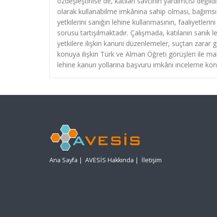
özdeşleştirilse de, katılan savcının yardımcısı değil
olarak kullanabilme imkânına sahip olması, bağıms
yetkilerini sanığın lehine kullanmasının, faaliyetl
sorusu tartışılmaktadır. Çalışmada, katılanın sanık
yetkilere ilişkin kanuni düzenlemeler, suçtan zara
konuya ilişkin Türk ve Alman Öğreti görüşleri ile m
lehine kanun yollarına başvuru imkânı inceleme konu
Ana Sayfa
|
AVESİS Hakkında
|
İletişim