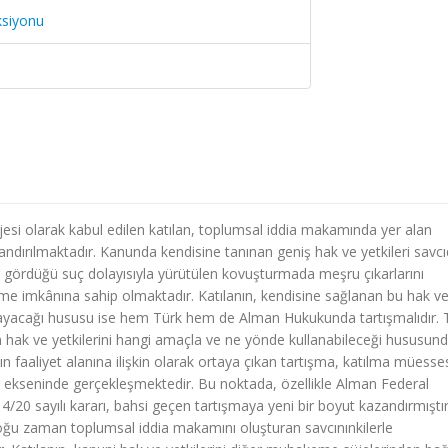
ksiyonu
i olarak kabul edilen katılan, toplumsal iddia makamında yer alan
ndırılmaktadır. Kanunda kendisine tanınan geniş hak ve yetkileri savc
ar gördüğü suç dolayısıyla yürütülen kovuşturmada meşru çıkarlarını
lme imkânına sahip olmaktadır. Katılanın, kendisine sağlanan bu hak v
amayacağı hususu ise hem Türk hem de Alman Hukukunda tartışmalıdır. 
hak ve yetkilerini hangi amaçla ve ne yönde kullanabileceği hususund
 faaliyet alanına ilişkin olarak ortaya çıkan tartışma, katılma müesse
lar ekseninde gerçekleşmektedir. Bu noktada, özellikle Alman Federal
4/20 sayılı kararı, bahsi geçen tartışmaya yeni bir boyut kazandırmıştır
oğu zaman toplumsal iddia makamını oluşturan savcınınkilerle