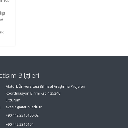
ğımsız
ığı
ve
nık
letişim Bilgileri
Atatürk Üniversitesi Bilimsel Araştırma Projeleri
Koordinasyon Birimi Kat: 4 25240
Erzurum
avesis@atauni.edu.tr
+90 442 2316100-02
+90 442 2316104