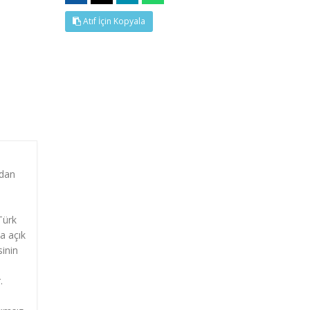
Atıf İçin Kopyala
ıdan
e
Türk
a açık
sinin
.