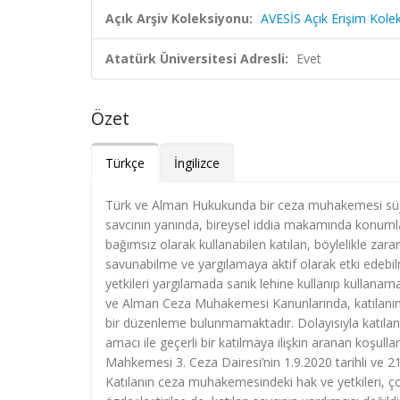
Açık Arşiv Koleksiyonu:
AVESİS Açık Erişim Kole
Atatürk Üniversitesi Adresli:
Evet
Özet
Türkçe
İngilizce
Türk ve Alman Hukukunda bir ceza muhakemesi süjes
savcının yanında, bireysel iddia makamında konumla
bağımsız olarak kullanabilen katılan, böylelikle zar
savunabilme ve yargılamaya aktif olarak etki edebi
yetkileri yargılamada sanık lehine kullanıp kullan
ve Alman Ceza Muhakemesi Kanunlarında, katılanın 
bir düzenleme bulunmamaktadır. Dolayısıyla katılanın
amacı ile geçerli bir katılmaya ilişkin aranan koşul
Mahkemesi 3. Ceza Dairesi’nin 1.9.2020 tarihli ve 21
Katılanın ceza muhakemesindeki hak ve yetkileri, ç