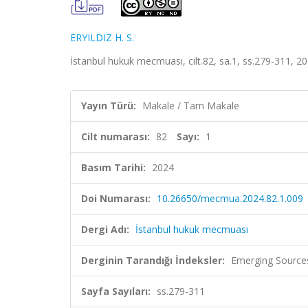
ERYILDIZ H. S.
İstanbul hukuk mecmuası, cilt.82, sa.1, ss.279-311, 2
Yayın Türü:
Makale / Tam Makale
Cilt numarası:
82
Sayı:
1
Basım Tarihi:
2024
Doi Numarası:
10.26650/mecmua.2024.82.1.009
Dergi Adı:
İstanbul hukuk mecmuası
Derginin Tarandığı İndeksler:
Emerging Sources
Sayfa Sayıları:
ss.279-311