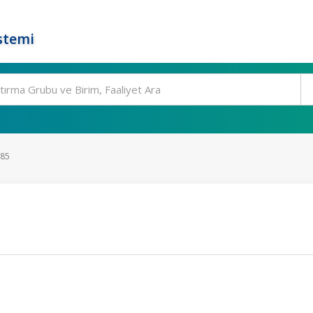
stemi
285