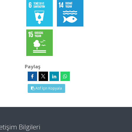
Paylaş
Atıf İçin Kopyala
letişim Bilgileri