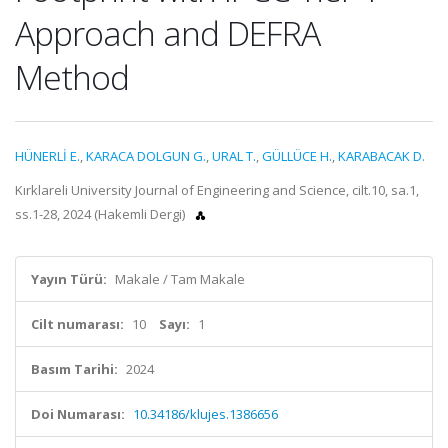
Approach and DEFRA
Method
HÜNERLİ E.
,
KARACA DOLGUN G.
,
URAL T.
,
GÜLLÜCE H.
,
KARABACAK D.
Kırklareli University Journal of Engineering and Science, cilt.10, sa.1,
ss.1-28, 2024 (Hakemli Dergi)
Yayın Türü:
Makale / Tam Makale
Cilt numarası:
10
Sayı:
1
Basım Tarihi:
2024
Doi Numarası:
10.34186/klujes.1386656