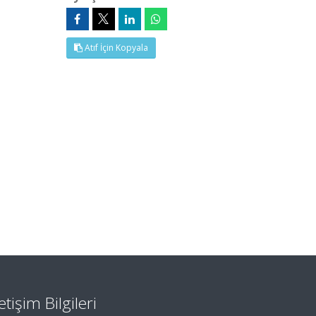
Atıf İçin Kopyala
letişim Bilgileri