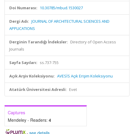
Doi Numarası:
10.30785/mbud.1530027
Dergi Adı:
JOURNAL OF ARCHITECTURAL SCIENCES AND
APPLICATIONS
Derginin Tarandığı İndeksler:
Directory of Open Access
Journals
Sayfa Sayıları:
ss.737-755
Açık Arşiv Koleksiyonu:
AVESİS Açık Erişim Koleksiyonu
Atatürk Üniversitesi Adresli:
Evet
Captures
Mendeley - Readers:
4
-
see details