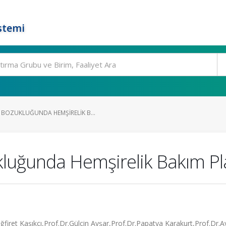
stemi
BOZUKLUĞUNDA HEMŞIRELIK B...
luğunda Hemşirelik Bakım Pl
ğfiret Kaşıkçı,Prof.Dr.Gülçin Avşar,Prof.Dr.Papatya Karakurt,Prof.Dr.A