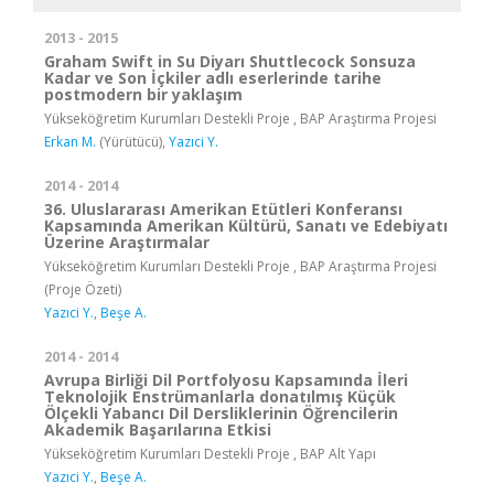
2013 - 2015
Graham Swift in Su Diyarı Shuttlecock Sonsuza
Kadar ve Son İçkiler adlı eserlerinde tarihe
postmodern bir yaklaşım
Yükseköğretim Kurumları Destekli Proje , BAP Araştırma Projesi
Erkan M.
(Yürütücü),
Yazıci Y.
2014 - 2014
36. Uluslararası Amerikan Etütleri Konferansı
Kapsamında Amerikan Kültürü, Sanatı ve Edebiyatı
Üzerine Araştırmalar
Yükseköğretim Kurumları Destekli Proje , BAP Araştırma Projesi
(Proje Özeti)
Yazıci Y.
,
Beşe A.
2014 - 2014
Avrupa Birliği Dil Portfolyosu Kapsamında İleri
Teknolojik Enstrümanlarla donatılmış Küçük
Ölçekli Yabancı Dil Dersliklerinin Öğrencilerin
Akademik Başarılarına Etkisi
Yükseköğretim Kurumları Destekli Proje , BAP Alt Yapı
Yazıci Y.
,
Beşe A.