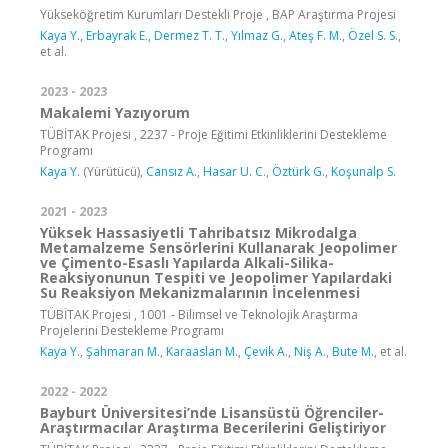
Yükseköğretim Kurumları Destekli Proje , BAP Araştırma Projesi
Kaya Y.
,
Erbayrak E.
,
Dermez T. T.
,
Yılmaz G.
,
Ateş F. M.
,
Özel S. S.
,
et al.
2023 - 2023
Makalemi Yazıyorum
TÜBİTAK Projesi , 2237 - Proje Eğitimi Etkinliklerini Destekleme
Programı
Kaya Y.
(Yürütücü),
Cansız A.
,
Hasar U. C.
,
Öztürk G.
,
Koşunalp S.
2021 - 2023
Yüksek Hassasiyetli Tahribatsız Mikrodalga
Metamalzeme Sensörlerini Kullanarak Jeopolimer
ve Çimento-Esaslı Yapılarda Alkali-Silika-
Reaksiyonunun Tespiti ve Jeopolimer Yapılardaki
Su Reaksiyon Mekanizmalarının İncelenmesi
TÜBİTAK Projesi , 1001 - Bilimsel ve Teknolojik Araştırma
Projelerini Destekleme Programı
Kaya Y.
,
Şahmaran M.
,
Karaaslan M.
,
Çevik A.
,
Niş A.
,
Bute M.
, et al.
2022 - 2022
Bayburt Üniversitesi’nde Lisansüstü Öğrenciler-
Araştırmacılar Araştırma Becerilerini Geliştiriyor