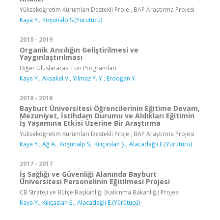
Yükseköğretim Kurumları Destekli Proje , BAP Araştırma Projesi
Kaya Y.
,
Koşunalp S.(Yürütücü)
2018 - 2019
Organik Arıcılığın Geliştirilmesi ve
Yaygınlaştırılması
Diğer Uluslararası Fon Programları
Kaya Y.
,
Aksakal V.
,
Yılmaz Y. Y.
,
Erdoğan Y.
2018 - 2018
Bayburt Üniversitesi Öğrencilerinin Eğitime Devam,
Mezuniyet, İstihdam Durumu ve Aldıkları Eğitimin
İş Yaşamına Etkisi Üzerine Bir Araştırma
Yükseköğretim Kurumları Destekli Proje , BAP Araştırma Projesi
Kaya Y.
,
Ağ A.
,
Koşunalp S.
,
Kılıçaslan Ş.
,
Alacadağlı E.(Yürütücü)
2017 - 2017
İş Sağlığı ve Güvenliği Alanında Bayburt
Üniversitesi Personelinin Eğitilmesi Projesi
CB Strateji ve Bütçe Başkanlığı (Kalkınma Bakanlığı) Projesi
Kaya Y.
,
Kılıçaslan Ş.
,
Alacadağlı E.(Yürütücü)