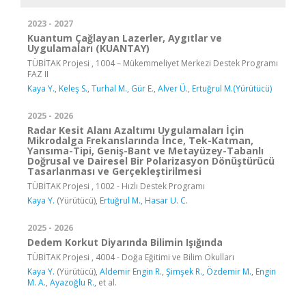
2023 - 2027
Kuantum Çağlayan Lazerler, Aygıtlar ve
Uygulamaları (KUANTAY)
TÜBİTAK Projesi , 1004 – Mükemmeliyet Merkezi Destek Programı
FAZ II
Kaya Y.
,
Keleş S.
,
Turhal M.
,
Gür E.
,
Alver Ü.
,
Ertuğrul M.(Yürütücü)
2025 - 2026
Radar Kesit Alanı Azaltımı Uygulamaları İçin
Mikrodalga Frekanslarında İnce, Tek-Katman,
Yansıma-Tipi, Geniş-Bant ve Metayüzey-Tabanlı
Doğrusal ve Dairesel Bir Polarizasyon Dönüştürücü
Tasarlanması ve Gerçekleştirilmesi
TÜBİTAK Projesi , 1002 - Hızlı Destek Programı
Kaya Y.
(Yürütücü),
Ertuğrul M.
,
Hasar U. C.
2025 - 2026
Dedem Korkut Diyarında Bilimin Işığında
TÜBİTAK Projesi , 4004 - Doğa Eğitimi ve Bilim Okulları
Kaya Y.
(Yürütücü),
Aldemir Engin R.
,
Şimşek R.
,
Özdemir M.
,
Engin
M. A.
,
Ayazoğlu R.
, et al.