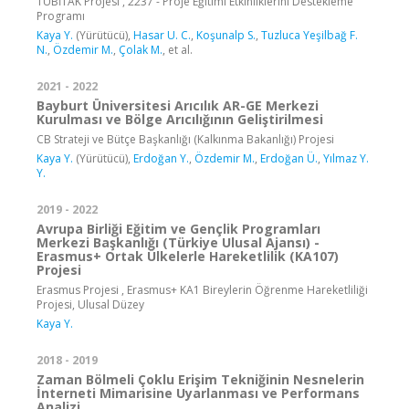
TÜBİTAK Projesi , 2237 - Proje Eğitimi Etkinliklerini Destekleme
Programı
Kaya Y.
(Yürütücü),
Hasar U. C.
,
Koşunalp S.
,
Tuzluca Yeşilbağ F.
N.
,
Özdemir M.
,
Çolak M.
, et al.
2021 - 2022
Bayburt Üniversitesi Arıcılık AR-GE Merkezi
Kurulması ve Bölge Arıcılığının Geliştirilmesi
CB Strateji ve Bütçe Başkanlığı (Kalkınma Bakanlığı) Projesi
Kaya Y.
(Yürütücü),
Erdoğan Y.
,
Özdemir M.
,
Erdoğan Ü.
,
Yılmaz Y.
Y.
2019 - 2022
Avrupa Birliği Eğitim ve Gençlik Programları
Merkezi Başkanlığı (Türkiye Ulusal Ajansı) -
Erasmus+ Ortak Ülkelerle Hareketlilik (KA107)
Projesi
Erasmus Projesi , Erasmus+ KA1 Bireylerin Öğrenme Hareketliliği
Projesi, Ulusal Düzey
Kaya Y.
2018 - 2019
Zaman Bölmeli Çoklu Erişim Tekniğinin Nesnelerin
İnterneti Mimarisine Uyarlanması ve Performans
Analizi