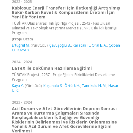
2022 - 2025
Kablosuz Enerji Transferi İçin İletkenliği Arttırılmış
Bakır-Karbon Kovetik Kompozitlerin Üretimi İçin
Yeni Bir Yöntem
TÜBİTAK Uluslararası İkili İşbirliği Projesi , 2543 - Fas Ulusal
Bilimsel ve Teknolojik Araştırma Merkezi (CNRST) ile İkili İşbirliği
Programı
(Proje Özeti)
Ertuğrul M.
(Yürütücü),
Çavuşoğlu B.
,
Karacalı T.
,
Oral E. A.
,
Çoban
Ö.
,
KAYA Y.
2024 - 2024
LaTeX ile Doküman Hazırlama Eğitimi
TÜBİTAK Projesi , 2237 - Proje Eğitimi Etkinliklerini Destekleme
Programı
Kaya Y.
(Yürütücü),
Koşunalp S.
,
Öztürk H.
,
Tanrıkulu H. M.
,
Hasar
U. C.
2023 - 2024
Acil Durum ve Afet Görevlilerinin Deprem Sonrası
Arama ve Kurtarma Çalışmaları Sırasında
Karşılaşabilecekleri İş Sağlığı ve Güvenliği
Risklerinin Belirlenmesi ve Risklerin Önlenmesine
Yönelik Acil Durum ve Afet Görevlilerine Eğitim
Verilmesi