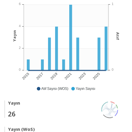
1
6
4
Yayın
Atıf
2
0
0
2017
2019
2021
2023
2025
2015
Atıf Sayısı (WOS)
Yayın Sayısı
Yayın
26
Yayın (WoS)