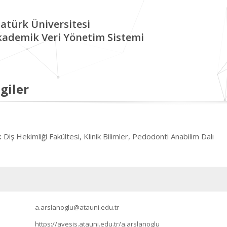
atürk Üniversitesi
kademik Veri Yönetim Sistemi
giler
Diş Hekimliği Fakültesi, Klinik Bilimler, Pedodonti Anabilim Dalı
:
a.arslanoglu@atauni.edu.tr
https://avesis.atauni.edu.tr/a.arslanoglu