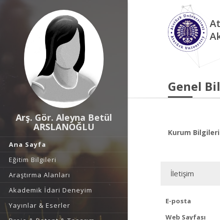
At
A
Genel Bil
Arş. Gör. Aleyna Betül
ARSLANOĞLU
Kurum Bilgileri
Ana Sayfa
Eğitim Bilgileri
İletişim
Araştırma Alanları
Akademik İdari Deneyim
E-posta
Yayınlar & Eserler
Web Sayfası