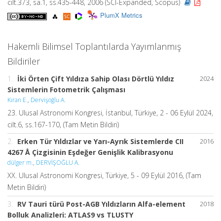
cilt.373, sa.1, ss.435-448, 2006 (SCI-Expanded, Scopus)
PlumX Metrics
Hakemli Bilimsel Toplantılarda Yayımlanmış
Bildiriler
1.
İki Örten Çift Yıldıza Sahip Olası Dörtlü Yıldız
2024
Sistemlerin Fotometrik Çalışması
Kıran E.
,
Dervişoğlu A.
23. Ulusal Astronomi Kongresi, İstanbul, Türkiye, 2 - 06 Eylül 2024,
cilt.6, ss.167-170, (Tam Metin Bildiri)
2.
Erken Tür Yıldızlar ve Yarı-Ayrık Sistemlerde CII
2016
4267 Å Çizgisinin Eşdeğer Genişlik Kalibrasyonu
dülger m.
,
DERVİŞOĞLU A.
XX. Ulusal Astronomi Kongresi, Türkiye, 5 - 09 Eylül 2016, (Tam
Metin Bildiri)
3.
RV Tauri türü Post-AGB Yıldızların Alfa-element
2018
Bolluk Analizleri: ATLAS9 vs TLUSTY