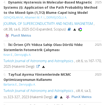
4.
Dynamic Hysteresis in Molecular-Based Magnetic
2025
Systems (I): Application of the Path Probability Method
to the Mixed-Spin (1,7/2) Blume-Capel Ising Model
GENÇASLAN M.
,
Alhameri M. F. I.
,
DERVİŞOĞLU A.
JOURNAL OF SUPERCONDUCTIVITY AND NOVEL MAGNETISM
,
cilt.38, sa.6, 2025 (SCI-Expanded, Scopus)
PlumX Metrics
5.
İki Örten Çift Yıldıza Sahip Olası Dörtlü Yıldız
2025
Sistemlerin Fotometrik Çalışması
Kıran E.
,
Dervişoğlu A.
Turkish Journal of Astronomy and Astrophysics
, cilt.6, ss.167-170,
2025 (Hakemli Dergi)
6.
Tayfsal Ayırma Yöntemlerinde MCMC
2023
Optimizasyonunun Kullanımı
Barbaros E.
,
Dervişoğlu A.
Turkish Journal of Astronomy and Astrophysics
, cilt.4, sa.3,
PlumX Metrics
ss.323-327, 2023 (Hakemli Dergi)