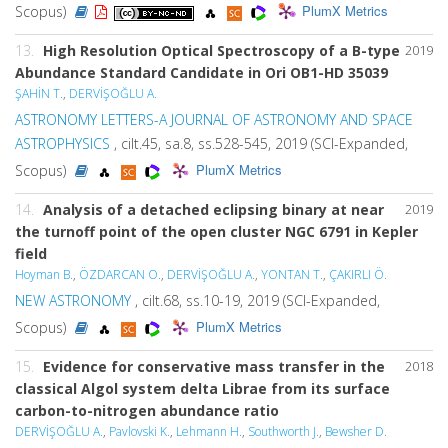
PlumX Metrics
Scopus)
13.
High Resolution Optical Spectroscopy of a B-type
2019
Abundance Standard Candidate in Ori OB1-HD 35039
ŞAHİN T.
,
DERVİŞOĞLU A.
ASTRONOMY LETTERS-A JOURNAL OF ASTRONOMY AND SPACE
ASTROPHYSICS
, cilt.45, sa.8, ss.528-545, 2019 (SCI-Expanded,
PlumX Metrics
Scopus)
14.
Analysis of a detached eclipsing binary at near
2019
the turnoff point of the open cluster NGC 6791 in Kepler
field
Hoyman B.
,
ÖZDARCAN O.
,
DERVİŞOĞLU A.
,
YONTAN T.
,
ÇAKIRLI Ö.
NEW ASTRONOMY
, cilt.68, ss.10-19, 2019 (SCI-Expanded,
PlumX Metrics
Scopus)
15.
Evidence for conservative mass transfer in the
2018
classical Algol system delta Librae from its surface
carbon-to-nitrogen abundance ratio
DERVİŞOĞLU A.
,
Pavlovski K.
,
Lehmann H.
,
Southworth J.
,
Bewsher D.