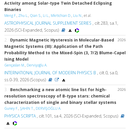
Activity among Solar-type Twin Detached Eclipsing
Binaries
Meng F.
,
Zhu L.
,
Qian S.
,
Li L.
,
Mkrtichian D.
,
Liu N.
, et al.
ASTROPHYSICAL JOURNAL SUPPLEMENT SERIES
, cilt.283, sa.1,
2026 (SCI-Expanded, Scopus)
2.
Dynamic Magnetic Hysteresis in Molecular-Based
2026
Magnetic Systems (III): Application of the Path
Probability Method to the Mixed-Spin (3, 7/2) Blume-Capel
Ising Model
Gençaslan M.
,
Dervişoğlu A.
INTERNATIONAL JOURNAL OF MODERN PHYSICS B
, cilt.0, sa.0,
ss.0-39, 2026 (Scopus)
3.
Benchmarking a new atomic line list for high-
2026
resolution spectroscopy of B-type stars: chemical
characterization of single and binary stellar systems
Guney F.
,
ŞAHİN T.
,
DERVİŞOĞLU A.
PHYSICA SCRIPTA
, cilt.101, sa.4, 2026 (SCI-Expanded, Scopus)