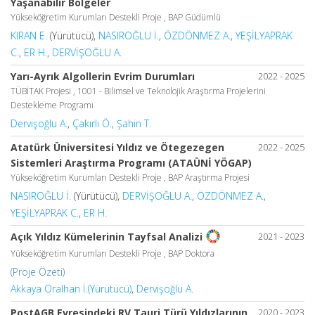
Yaşanabilir Bölgeler
Yükseköğretim Kurumları Destekli Proje , BAP Güdümlü
KIRAN E.
(Yürütücü),
NASIROĞLU İ.
,
ÖZDÖNMEZ A.
,
YEŞİLYAPRAK
C.
,
ER H.
,
DERVİŞOĞLU A.
Yarı-Ayrık Algollerin Evrim Durumları
2022 - 2025
TÜBİTAK Projesi , 1001 - Bilimsel ve Teknolojik Araştırma Projelerini
Destekleme Programı
Dervişoğlu A.
,
Çakırlı Ö.
,
Şahin T.
Atatürk Üniversitesi Yıldız ve Ötegezegen
2022 - 2025
Sistemleri Araştırma Programı (ATAÜNİ YÖGAP)
Yükseköğretim Kurumları Destekli Proje , BAP Araştırma Projesi
NASIROĞLU İ.
(Yürütücü),
DERVİŞOĞLU A.
,
ÖZDÖNMEZ A.
,
YEŞİLYAPRAK C.
,
ER H.
2021 - 2023
Açık Yıldız Kümelerinin Tayfsal Analizi
Yükseköğretim Kurumları Destekli Proje , BAP Doktora
(Proje Özeti)
Akkaya Oralhan İ.(Yürütücü)
,
Dervişoğlu A.
PostAGB Evresindeki RV Tauri Türü Yıldızlarının
2020 - 2023