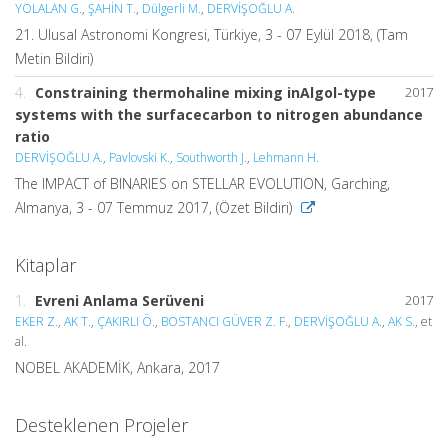
YOLALAN G.
,
ŞAHİN T.
,
Dülgerli M.
,
DERVİŞOĞLU A.
21. Ulusal Astronomi Kongresi, Türkiye, 3 - 07 Eylül 2018, (Tam
Metin Bildiri)
4.
Constraining thermohaline mixing inAlgol-type
2017
systems with the surfacecarbon to nitrogen abundance
ratio
DERVİŞOĞLU A.
,
Pavlovski K.
,
Southworth J.
,
Lehmann H.
The IMPACT of BINARIES on STELLAR EVOLUTION, Garching,
Almanya, 3 - 07 Temmuz 2017, (Özet Bildiri)
Kitaplar
1.
Evreni Anlama Serüveni
2017
EKER Z.
,
AK T.
,
ÇAKIRLI Ö.
,
BOSTANCI GÜVER Z. F.
,
DERVİŞOĞLU A.
,
AK S.
, et
al.
NOBEL AKADEMİK, Ankara, 2017
Desteklenen Projeler