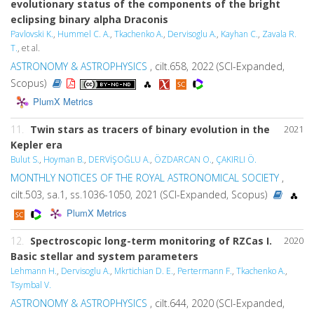
evolutionary status of the components of the bright
eclipsing binary alpha Draconis
Pavlovski K.
,
Hummel C. A.
,
Tkachenko A.
,
Dervisoglu A.
,
Kayhan C.
,
Zavala R.
T.
, et al.
ASTRONOMY & ASTROPHYSICS
, cilt.658, 2022 (SCI-Expanded,
Scopus)
PlumX Metrics
11.
Twin stars as tracers of binary evolution in the
2021
Kepler era
Bulut S.
,
Hoyman B.
,
DERVİŞOĞLU A.
,
ÖZDARCAN O.
,
ÇAKIRLI Ö.
MONTHLY NOTICES OF THE ROYAL ASTRONOMICAL SOCIETY
,
cilt.503, sa.1, ss.1036-1050, 2021 (SCI-Expanded, Scopus)
PlumX Metrics
12.
Spectroscopic long-term monitoring of RZCas I.
2020
Basic stellar and system parameters
Lehmann H.
,
Dervisoglu A.
,
Mkrtichian D. E.
,
Pertermann F.
,
Tkachenko A.
,
Tsymbal V.
ASTRONOMY & ASTROPHYSICS
, cilt.644, 2020 (SCI-Expanded,