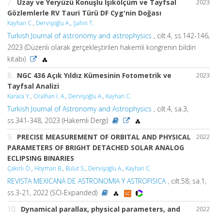
7.
Uzay ve Yeryüzü Konuşlu Işıkölçüm ve Tayfsal
2023
Gözlemlerle RV Tauri Türü DF Cyg'nin Doğası
Kayhan C.
,
Dervişoğlu A.
,
Şahin T.
Turkish Journal of astronomy and astrophysics
, cilt.4, ss.142-146,
2023 (Düzenli olarak gerçekleştirilen hakemli kongrenin bildiri
kitabı)
8.
NGC 436 Açık Yıldız Kümesinin Fotometrik ve
2023
Tayfsal Analizi
Karaca Y.
,
Oralhan İ. A.
,
Dervişoğlu A.
,
Kayhan C.
Turkish Journal of Astronomy and Astrophysics
, cilt.4, sa.3,
ss.341-348, 2023 (Hakemli Dergi)
9.
PRECISE MEASUREMENT OF ORBITAL AND PHYSICAL
2022
PARAMETERS OF BRIGHT DETACHED SOLAR ANALOG
ECLIPSING BINARIES
Çakırlı Ö.
,
Hoyman B.
,
Bulut S.
,
Dervişoğlu A.
,
Kayhan C.
REVISTA MEXICANA DE ASTRONOMIA Y ASTROFISICA
, cilt.58, sa.1,
ss.3-21, 2022 (SCI-Expanded)
10.
Dynamical parallax, physical parameters, and
2022