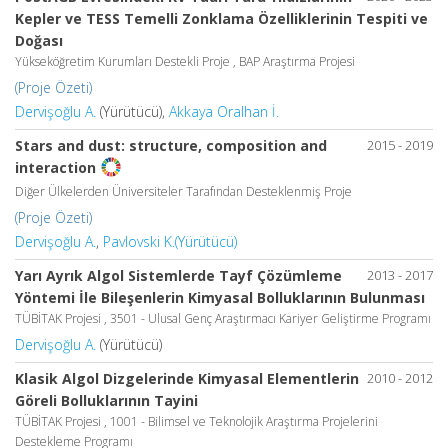
Kepler ve TESS Temelli Zonklama Özelliklerinin Tespiti ve
Doğası
Yükseköğretim Kurumları Destekli Proje , BAP Araştırma Projesi
(Proje Özeti)
Dervişoğlu A.
(Yürütücü),
Akkaya Oralhan İ.
Stars and dust: structure, composition and
2015 - 2019
interaction
Diğer Ülkelerden Üniversiteler Tarafından Desteklenmiş Proje
(Proje Özeti)
Dervişoğlu A.
,
Pavlovski K.(Yürütücü)
Yarı Ayrık Algol Sistemlerde Tayf Çözümleme
2013 - 2017
Yöntemi İle Bileşenlerin Kimyasal Bolluklarının Bulunması
TÜBİTAK Projesi , 3501 - Ulusal Genç Araştırmacı Kariyer Geliştirme Programı
Dervişoğlu A.
(Yürütücü)
Klasik Algol Dizgelerinde Kimyasal Elementlerin
2010 - 2012
Göreli Bolluklarının Tayini
TÜBİTAK Projesi , 1001 - Bilimsel ve Teknolojik Araştırma Projelerini
Destekleme Programı