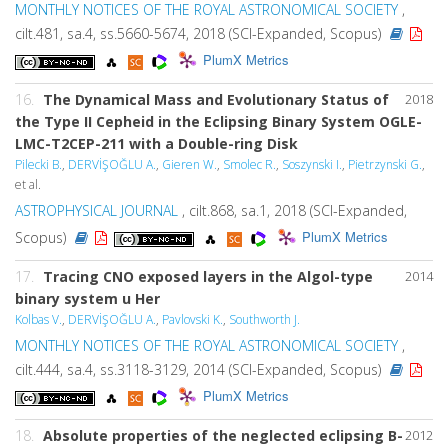
MONTHLY NOTICES OF THE ROYAL ASTRONOMICAL SOCIETY
,
cilt.481, sa.4, ss.5660-5674, 2018 (SCI-Expanded, Scopus)
PlumX Metrics
16.
The Dynamical Mass and Evolutionary Status of
2018
the Type II Cepheid in the Eclipsing Binary System OGLE-
LMC-T2CEP-211 with a Double-ring Disk
Pilecki B.
,
DERVİŞOĞLU A.
,
Gieren W.
,
Smolec R.
,
Soszynski I.
,
Pietrzynski G.
,
et al.
ASTROPHYSICAL JOURNAL
, cilt.868, sa.1, 2018 (SCI-Expanded,
PlumX Metrics
Scopus)
17.
Tracing CNO exposed layers in the Algol-type
2014
binary system u Her
Kolbas V.
,
DERVİŞOĞLU A.
,
Pavlovski K.
,
Southworth J.
MONTHLY NOTICES OF THE ROYAL ASTRONOMICAL SOCIETY
,
cilt.444, sa.4, ss.3118-3129, 2014 (SCI-Expanded, Scopus)
PlumX Metrics
18.
Absolute properties of the neglected eclipsing B-
2012