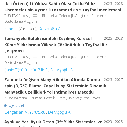
İkili Örten Çift Yıldıza Sahip Olası Çoklu Yıldız
2025 - 2028
Sistemelerinin Ayrıntılı Fotometrik ve Tayfsal İncelemesi
TÜBİTAK Projesi , 1001 - Bilimsel ve Teknolojik Araştırma Projelerini
Destekleme Programı
Kıran E.
(Yürütücü),
Dervişoğlu A.
Samanyolu Galaksisindeki Seçilmiş Küresel
2025 - 2028
Küme Yıldızlarının Yüksek Çözünürlüklü Tayfsal Bir
Çalışması
TÜBİTAK Projesi , 1001 - Bilimsel ve Teknolojik Araştırma Projelerini
Destekleme Programı
Şahin T.(Yürütücü)
,
Bilir S.
,
Dervişoğlu A.
Zamanla Değişen Manyetik Alan Altında Karma-
2025 - 2027
spin (3, 7/2) Blume-Capel Ising Sisteminin Dinamik
Manyetik Özellikleri-Yol İhtimaliyet Metodu
Yükseköğretim Kurumları Destekli Proje , BAP Araştırma Projesi
(Proje Özeti)
Gençaslan M.(Yürütücü)
,
Dervişoğlu A.
Ayrık ve Yarı Ayrık Örten Çift Yıldız Sistemleri ve
2023 - 2025