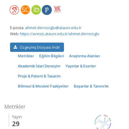
E-posta:
ahmet.dervisoglu@atauni.edu.tr
Web:
https://avesis.atauni.edu.tr/ahmet.dervisoglu
Özgeçmiş Dosyası İndir
Metrikler
Eğitim Bilgileri
Araştırma Alanları
Akademik İdari Deneyim
Yayınlar & Eserler
Proje & Patent & Tasarım
Bilimsel & Mesleki Faaliyetler
Başarılar & Tanınırlık
Metrikler
Yayın
29