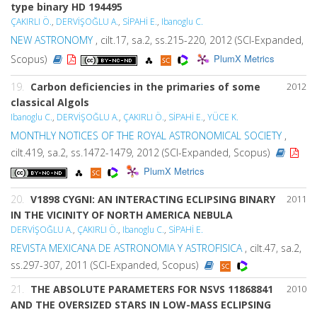
type binary HD 194495
ÇAKIRLI Ö.
,
DERVİŞOĞLU A.
,
SİPAHİ E.
,
Ibanoglu C.
NEW ASTRONOMY
, cilt.17, sa.2, ss.215-220, 2012 (SCI-Expanded,
PlumX Metrics
Scopus)
19.
Carbon deficiencies in the primaries of some
2012
classical Algols
Ibanoglu C.
,
DERVİŞOĞLU A.
,
ÇAKIRLI Ö.
,
SİPAHİ E.
,
YÜCE K.
MONTHLY NOTICES OF THE ROYAL ASTRONOMICAL SOCIETY
,
cilt.419, sa.2, ss.1472-1479, 2012 (SCI-Expanded, Scopus)
PlumX Metrics
20.
V1898 CYGNI: AN INTERACTING ECLIPSING BINARY
2011
IN THE VICINITY OF NORTH AMERICA NEBULA
DERVİŞOĞLU A.
,
ÇAKIRLI Ö.
,
Ibanoglu C.
,
SİPAHİ E.
REVISTA MEXICANA DE ASTRONOMIA Y ASTROFISICA
, cilt.47, sa.2,
ss.297-307, 2011 (SCI-Expanded, Scopus)
21.
THE ABSOLUTE PARAMETERS FOR NSVS 11868841
2010
AND THE OVERSIZED STARS IN LOW-MASS ECLIPSING