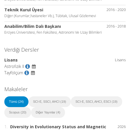
Teknik Kurul Üyesi
2016 - 2020
Diğer (Kurumlar,hastaneler Vb.), Tübitak, Ulusal Gözlemevi
Anabilim/Bilim Dalı Başkanı
2016 - 2018
Erciyes Üniversitesi, Fen Fakültesi, Astronomi Ve Uzay Bilimleri
Verdiği Dersler
Lisans
Lisans
Astrofizik II
Tayfölçüm
Makaleler
Tümü (24)
SCI-E, SSCI, AHCI (19)
SCI-E, SSCI, AHCI, ESCI (19)
Scopus (20)
Diğer Yayınlar (4)
1.
Diversity in Evolutionary Status and Magnetic
2026