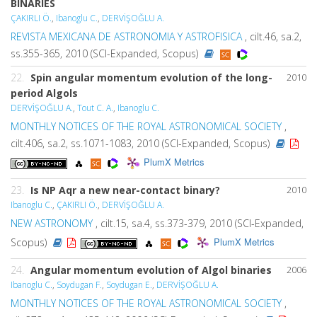
BINARIES
ÇAKIRLI Ö.
,
Ibanoglu C.
,
DERVİŞOĞLU A.
REVISTA MEXICANA DE ASTRONOMIA Y ASTROFISICA
, cilt.46, sa.2,
ss.355-365, 2010 (SCI-Expanded, Scopus)
22.
Spin angular momentum evolution of the long-
2010
period Algols
DERVİŞOĞLU A.
,
Tout C. A.
,
Ibanoglu C.
MONTHLY NOTICES OF THE ROYAL ASTRONOMICAL SOCIETY
,
cilt.406, sa.2, ss.1071-1083, 2010 (SCI-Expanded, Scopus)
PlumX Metrics
23.
Is NP Aqr a new near-contact binary?
2010
Ibanoglu C.
,
ÇAKIRLI Ö.
,
DERVİŞOĞLU A.
NEW ASTRONOMY
, cilt.15, sa.4, ss.373-379, 2010 (SCI-Expanded,
PlumX Metrics
Scopus)
24.
Angular momentum evolution of Algol binaries
2006
Ibanoglu C.
,
Soydugan F.
,
Soydugan E.
,
DERVİŞOĞLU A.
MONTHLY NOTICES OF THE ROYAL ASTRONOMICAL SOCIETY
,