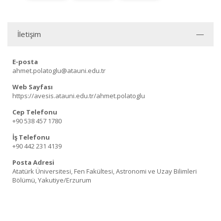
İletişim
E-posta
ahmet.polatoglu@atauni.edu.tr
Web Sayfası
https://avesis.atauni.edu.tr/ahmet.polatoglu
Cep Telefonu
+90 538 457 1780
İş Telefonu
+90 442 231 4139
Posta Adresi
Atatürk Üniversitesi, Fen Fakültesi, Astronomi ve Uzay Bilimleri
Bölümü, Yakutiye/Erzurum