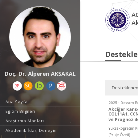
At
A
Destekle
Doç. Dr. Alperen AKSAKAL
Desteklenen
Ana Sayfa
2025 - Devam E
Akciğer Kanse
Eğitim Bilgileri
COL11A1, CCN
ve Prognoz ile
Araştırma Alanları
Yükseköğretim Ku
Akademik İdari Deneyim
(Proje Özeti)