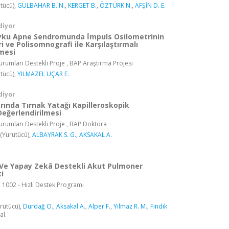
tücü),
GÜLBAHAR B. N.
,
KERGET B.
,
ÖZTÜRK N.
,
AFŞİN D. E.
diyor
yku Apne Sendromunda İmpuls Osilometrinin
i ve Polisomnografi ile Karşılaştırmalı
lmesi
rumları Destekli Proje , BAP Araştırma Projesi
tücü),
YILMAZEL UÇAR E.
diyor
rında Tırnak Yatağı Kapilleroskopik
Değerlendirilmesi
rumları Destekli Proje , BAP Doktora
(Yürütücü),
ALBAYRAK S. G.
,
AKSAKAL A.
Ve Yapay Zekâ Destekli Akut Pulmoner
i
, 1002 - Hızlı Destek Programı
rütücü),
Durdağ O.
,
Aksakal A.
,
Alper F.
,
Yılmaz R. M.
,
Fındık
 al.