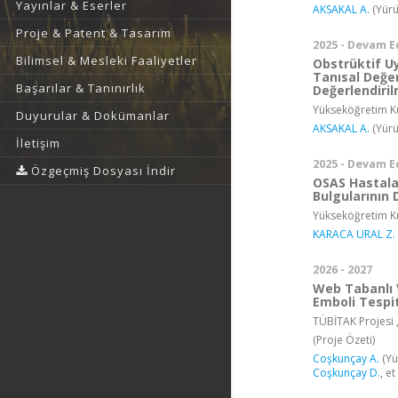
Yayınlar & Eserler
AKSAKAL A.
(Yürü
Proje & Patent & Tasarım
2025 - Devam E
Bilimsel & Mesleki Faaliyetler
Obstrüktif U
Tanısal Değer
Başarılar & Tanınırlık
Değerlendiri
Yükseköğretim Ku
Duyurular & Dokümanlar
AKSAKAL A.
(Yürü
İletişim
2025 - Devam E
Özgeçmiş Dosyası İndir
OSAS Hastala
Bulgularının 
Yükseköğretim Ku
KARACA URAL Z.
2026 - 2027
Web Tabanlı 
Emboli Tespit
TÜBİTAK Projesi 
(Proje Özeti)
Coşkunçay A.
(Yü
Coşkunçay D.
, et