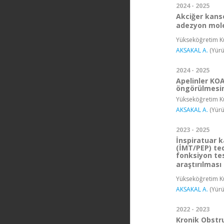
2024 - 2025
Akciğer kans
adezyon mole
Yükseköğretim Ku
AKSAKAL A.
(Yürü
2024 - 2025
Apelinler KOA
öngörülmesind
Yükseköğretim Ku
AKSAKAL A.
(Yürü
2023 - 2025
İnspiratuar k
(İMT/PEP) te
fonksiyon tes
araştırılması
Yükseköğretim Ku
AKSAKAL A.
(Yürü
2022 - 2023
Kronik Obstru