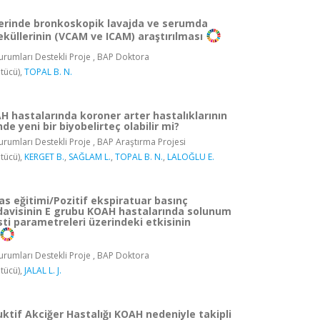
erinde bronkoskopik lavajda ve serumda
küllerinin (VCAM ve ICAM) araştırılması
rumları Destekli Proje , BAP Doktora
tücü),
TOPAL B. N.
H hastalarında koroner arter hastalıklarının
e yeni bir biyobelirteç olabilir mi?
rumları Destekli Proje , BAP Araştırma Projesi
tücü),
KERGET B.
,
SAĞLAM L.
,
TOPAL B. N.
,
LALOĞLU E.
as eğitimi/Pozitif ekspiratuar basınç
davisinin E grubu KOAH hastalarında solunum
ti parametreleri üzerindeki etkisinin
rumları Destekli Proje , BAP Doktora
tücü),
JALAL L. J.
ktif Akciğer Hastalığı KOAH nedeniyle takipli