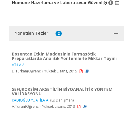
Numune Hazırlama ve Laboratuvar Güvenliği
Yönetilen Tezler
2
Bosentan Etkin Maddesinin Farmasötik
Preparatlarda Analitik Yöntemlerle Miktar Tayini
ATİLA A.
D.Türkan(Öğrenci), Yüksek Lisans, 2015
SEFUROKSİM AKSETİL’İN BİYOANALİTİK YÖNTEM
VALİDASYONU
KADIOĞLU Y.
,
ATİLA A.
(Eş Danışman)
A.Turan(Öğrenci), Yüksek Lisans, 2013