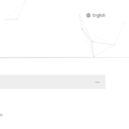
English
um