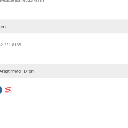
avesis.atauni.edu.tr/asari
leri
42 231 8185
Araştırmacı ID'leri