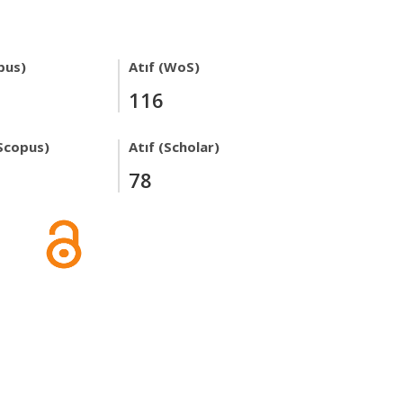
pus)
Atıf (WoS)
116
Scopus)
Atıf (Scholar)
78