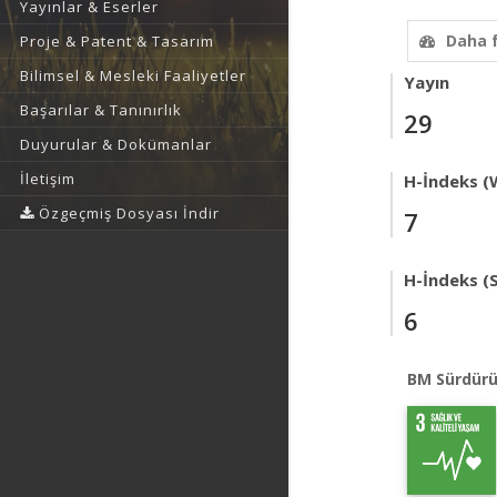
Yayınlar & Eserler
Daha 
Proje & Patent & Tasarım
Bilimsel & Mesleki Faaliyetler
Yayın
Başarılar & Tanınırlık
29
Duyurular & Dokümanlar
İletişim
H-İndeks (
Özgeçmiş Dosyası İndir
7
H-İndeks (
6
BM Sürdürü