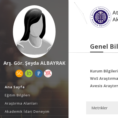
At
A
Genel Bil
Arş. Gör. Şeyda ALBAYRAK
Kurum Bilgileri
WoS Araştırma 
Avesis Araştır
Ana Sayfa
Eğitim Bilgileri
Araştırma Alanları
Metrikler
Akademik İdari Deneyim