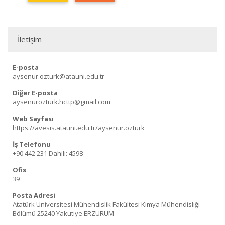
İletişim
E-posta
aysenur.ozturk@atauni.edu.tr
Diğer E-posta
aysenurozturk.hcttp@gmail.com
Web Sayfası
https://avesis.atauni.edu.tr/aysenur.ozturk
İş Telefonu
+90 442 231
Dahili: 4598
Ofis
39
Posta Adresi
Atatürk Üniversitesi Mühendislik Fakültesi Kimya Mühendisliği
Bölümü 25240 Yakutiye ERZURUM