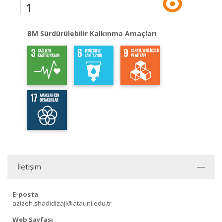
1
BM Sürdürülebilir Kalkınma Amaçları
İletişim
E-posta
azizeh.shadidizaji@atauni.edu.tr
Web Sayfası