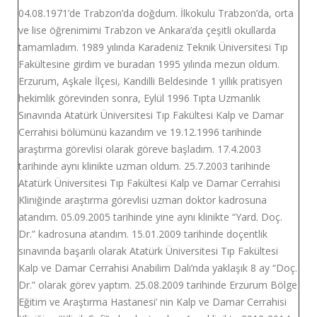
04.08.1971’de Trabzon’da doğdum. İlkokulu Trabzon’da, orta
ve lise öğrenimimi Trabzon ve Ankara’da çeşitli okullarda
tamamladım. 1989 yılında Karadeniz Teknik Üniversitesi Tıp
Fakültesine girdim ve buradan 1995 yılında mezun oldum.
Erzurum, Aşkale İlçesi, Kandilli Beldesinde 1 yıllık pratisyen
hekimlik görevinden sonra, Eylül 1996 Tıpta Uzmanlık
Sınavında Atatürk Üniversitesi Tıp Fakültesi Kalp ve Damar
Cerrahisi bölümünü kazandım ve 19.12.1996 tarihinde
araştırma görevlisi olarak göreve başladım. 17.4.2003
tarihinde aynı klinikte uzman oldum. 25.7.2003 tarihinde
Atatürk Üniversitesi Tıp Fakültesi Kalp ve Damar Cerrahisi
Kliniğinde araştırma görevlisi uzman doktor kadrosuna
atandım. 05.09.2005 tarihinde yine aynı klinikte “Yard. Doç.
Dr.” kadrosuna atandım. 15.01.2009 tarihinde doçentlik
sınavında başarılı olarak Atatürk Üniversitesi Tıp Fakültesi
Kalp ve Damar Cerrahisi Anabilim Dalı’nda yaklaşık 8 ay “Doç.
Dr.” olarak görev yaptım. 25.08.2009 tarihinde Erzurum Bölge
Eğitim ve Araştırma Hastanesi’ nin Kalp ve Damar Cerrahisi