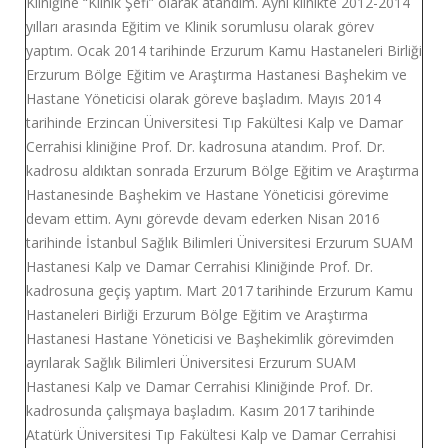
Kliniğine “Klinik Şefi” olarak atandım. Aynı klinikte 2012-2014
yılları arasında Eğitim ve Klinik sorumlusu olarak görev
yaptım. Ocak 2014 tarihinde Erzurum Kamu Hastaneleri Birliği
Erzurum Bölge Eğitim ve Araştırma Hastanesi Başhekim ve
Hastane Yöneticisi olarak göreve başladım. Mayıs 2014
tarihinde Erzincan Üniversitesi Tıp Fakültesi Kalp ve Damar
Cerrahisi kliniğine Prof. Dr. kadrosuna atandım. Prof. Dr.
kadrosu aldıktan sonrada Erzurum Bölge Eğitim ve Araştırma
Hastanesinde Başhekim ve Hastane Yöneticisi görevime
devam ettim. Aynı görevde devam ederken Nisan 2016
tarihinde İstanbul Sağlık Bilimleri Üniversitesi Erzurum SUAM
Hastanesi Kalp ve Damar Cerrahisi Kliniğinde Prof. Dr.
kadrosuna geçiş yaptım. Mart 2017 tarihinde Erzurum Kamu
Hastaneleri Birliği Erzurum Bölge Eğitim ve Araştırma
Hastanesi Hastane Yöneticisi ve Başhekimlik görevimden
ayrılarak Sağlık Bilimleri Üniversitesi Erzurum SUAM
Hastanesi Kalp ve Damar Cerrahisi Kliniğinde Prof. Dr.
kadrosunda çalışmaya başladım. Kasım 2017 tarihinde
Atatürk Üniversitesi Tıp Fakültesi Kalp ve Damar Cerrahisi